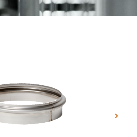
se I Marine Abgassystem​