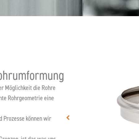
 Rohrumformung
er Möglichkeit die Rohre
chte Rohrgeometrie eine
Gehäu
d Prozesse können wir
renzen, ist das was uns