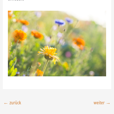
←
zurück
weiter
→